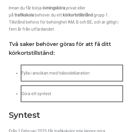
Innan du får börja
övningsköra
privat eller
på
trafikskola
behöver du ett
körkortstillstånd
grupp 1.
Tillstånd behövs för behörighet AM, B och BE, och är giltigt i
fem år från utfärdandet.
Två saker behöver göras för att få ditt
körkortstillstånd:
Fylla i ansökan med hälsodeklaration
Göra ett syntest
​Syntest
Från 1 Februari 2025 får trafikskolor inte längre göra