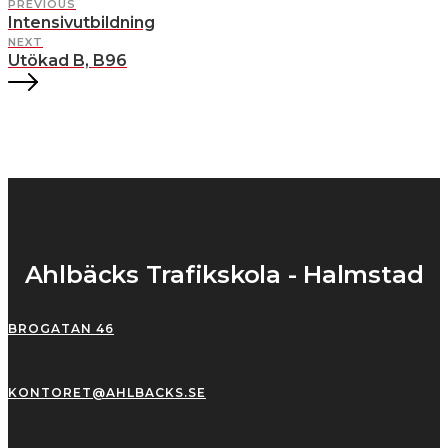
PREVIOUS
Intensivutbildning
NEXT
Utökad B, B96
Ahlbäcks Trafikskola - Halmstad
BROGATAN 46
KONTORET@AHLBACKS.SE